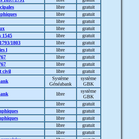
cipales
libre
gratuit
aphiques
libre
gratuit
libre
gratuit
ux
libre
gratuit
s 1545
libre
gratuit
 1793/1803
libre
gratuit
es l
libre
gratuit
767
libre
gratuit
767
libre
gratuit
 civil
libre
gratuit
Système
système
bank
Généabank
GBK
système
bank
libre
GBK
libre
gratuit
raphiques
libre
gratuit
raphiques
libre
gratuit
libre
gratuit
libre
gratuit