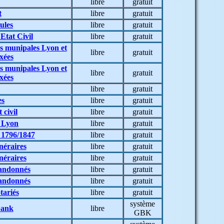
libre
gratuit
t
libre
gratuit
ules
libre
gratuit
 Etat Civil
libre
gratuit
ns munipales Lyon et
libre
gratuit
xées
ns munipales Lyon et
libre
gratuit
xées
libre
gratuit
es
libre
gratuit
 civil
libre
gratuit
s Lyon
libre
gratuit
 1796/1847
libre
gratuit
néraires
libre
gratuit
néraires
libre
gratuit
bandonnés
libre
gratuit
bandonnés
libre
gratuit
tariés
libre
gratuit
système
bank
libre
GBK