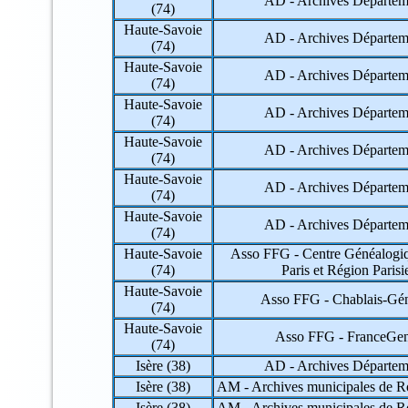
AD - Archives Départem
(74)
82 => Tarn-et-Garonne
83 => Var
Haute-Savoie
AD - Archives Départem
84 => Vaucluse
(74)
85 => Vendée
Haute-Savoie
86 => Vienne
AD - Archives Départem
(74)
87 => Haute-Vienne
Haute-Savoie
88 => Vosges
AD - Archives Départem
(74)
89 => Yonne
90 => Territoire de Belfort
Haute-Savoie
AD - Archives Départem
91 => Essonne
(74)
92 => Hauts-de-Seine
Haute-Savoie
AD - Archives Départem
93 => Seine-Saint-Denis
(74)
94 => Val-de-Marne
Haute-Savoie
95 => Val-d'Oise
AD - Archives Départem
(74)
Haute-Savoie
Asso FFG - Centre Généalogi
971 => Guadeloupe
(74)
Paris et Région Paris
972 => Martinique
973 => Guyane
Haute-Savoie
Asso FFG - Chablais-Gén
974 => La Réunion
(74)
975 => Saint-Pierre-et-Miquelon
Haute-Savoie
Asso FFG - FranceG
976 => Mayotte
(74)
984 => Terres Australes et Antarctiques
Isère (38)
AD - Archives Départem
986 => Wallis et Futuna
987 => Polynésie Française
Isère (38)
AM - Archives municipales de R
988 => Nouvelle-Calédonie
Isère (38)
AM - Archives municipales de R