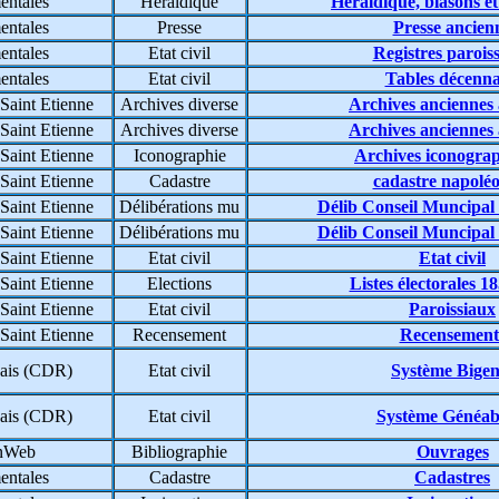
entales
Héraldique
Héraldique, blasons et
entales
Presse
Presse ancien
entales
Etat civil
Registres parois
entales
Etat civil
Tables décenna
Saint Etienne
Archives diverse
Archives anciennes
Saint Etienne
Archives diverse
Archives anciennes
Saint Etienne
Iconographie
Archives iconogra
Saint Etienne
Cadastre
cadastre napolé
Saint Etienne
Délibérations mu
Délib Conseil Muncipal
Saint Etienne
Délibérations mu
Délib Conseil Muncipal
Saint Etienne
Etat civil
Etat civil
Saint Etienne
Elections
Listes électorales 1
Saint Etienne
Etat civil
Paroissiaux
Saint Etienne
Recensement
Recensement
ais (CDR)
Etat civil
Système Bigen
ais (CDR)
Etat civil
Système Généa
enWeb
Bibliographie
Ouvrages
entales
Cadastre
Cadastres