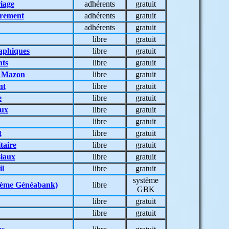
iage
adhérents
gratuit
trement
adhérents
gratuit
adhérents
gratuit
libre
gratuit
raphiques
libre
gratuit
nts
libre
gratuit
n Mazon
libre
gratuit
nt
libre
gratuit
e
libre
gratuit
aux
libre
gratuit
libre
gratuit
t
libre
gratuit
taire
libre
gratuit
siaux
libre
gratuit
il
libre
gratuit
système
ystème Généabank)
libre
GBK
libre
gratuit
libre
gratuit