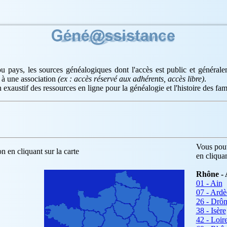
u pays, les sources généalogiques dont l'accès est public et général
 à une association
(ex : accès réservé aux adhérents, accès libre)
.
 exaustif des ressources en ligne pour la généalogie et l'histoire des fami
Vous pouv
n en cliquant sur la carte
en cliqua
Rhône - 
01 - Ain
07 - Ardè
26 - Drô
38 - Isère
42 - Loir