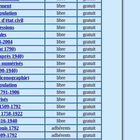
ement
libre
gratuit
pulation
libre
gratuit
d'état civil
libre
gratuit
essions
libre
gratuit
les
libre
gratuit
4-2004
libre
gratuit
nt 1790)
libre
gratuit
après 1940)
libre
gratuit
 numérisés
libre
gratuit
90-1940)
libre
gratuit
 iconographie)
libre
gratuit
pulation
libre
gratuit
 1791-1906
libre
gratuit
isés
libre
gratuit
 1509-1792
libre
gratuit
s 1758-1922
libre
gratuit
816-1940
libre
gratuit
puis 1792
adhérents
gratuit
509-1792
adhérents
gratuit