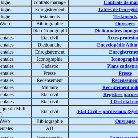
logie
contrats mariage
Contrats de mar
logie
Enregistrement
Tables de l'enregis
logie
testaments
Testaments
enWeb
Bibliographie
Ouvrages
Dico. Topographi
Dictionnaires topog
entales
Etat civil
Actes protesta
entales
Dictionnaire
Encyclopédie Albi
entales
Enregistrement
Enregistreme
entales
Iconographie
Iconographi
entales
Cadastre
Plans cadastr
entales
Presse
Presse
entales
Recensement
Recensemen
entales
Militaire
Recrutement mili
entales
Etat civil
Registres parois
entales
Etat civil
TD et état civ
ique du Midi
Etat civil
Etat Civil + paroissiaux (S
T)
enWeb
Bibliographie
Ouvrages
entales
AD