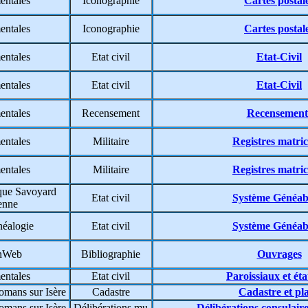
entales
Iconographie
Cartes postal
entales
Iconographie
Cartes postal
entales
Etat civil
Etat-Civil
entales
Etat civil
Etat-Civil
entales
Recensement
Recensement
entales
Militaire
Registres matric
entales
Militaire
Registres matric
que Savoyard
Etat civil
Système Généa
ienne
éalogie
Etat civil
Système Généa
enWeb
Bibliographie
Ouvrages
entales
Etat civil
Paroissiaux et état
omans sur Isère
Cadastre
Cadastre et pl
omans sur Isère
Délibérations mu
Délibérations consulair