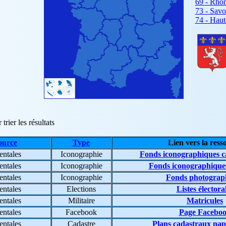
69 - Rhô
73 - Savo
74 - Haut
trier les résultats
ource
Type
Lien vers la ress
entales
Iconographie
Fonds iconographiques ca
entales
Iconographie
Fonds iconographique
entales
Iconographie
Fonds photograp
entales
Elections
Listes électora
entales
Militaire
Matricules
entales
Facebook
Page Facebo
entales
Cadastre
Plans cadastraux nap