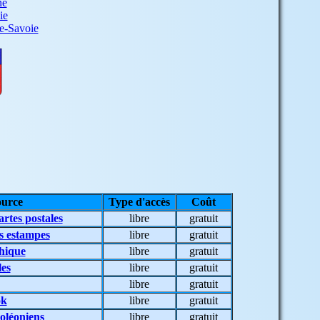
ne
ie
e-Savoie
ource
Type d'accès
Coût
rtes postales
libre
gratuit
s estampes
libre
gratuit
hique
libre
gratuit
les
libre
gratuit
libre
gratuit
ok
libre
gratuit
oléoniens
libre
gratuit