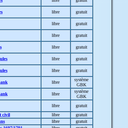
es
libre
gratuit
es
libre
gratuit
libre
gratuit
libre
gratuit
s
libre
gratuit
ules
libre
gratuit
ules
libre
gratuit
système
bank
libre
GBK
système
bank
libre
GBK
libre
gratuit
 civil
libre
gratuit
ans
libre
gratuit
es 1697/1791
libre
gratuit