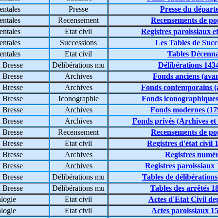
entales
Presse
Presse du départ
entales
Recensement
Recensements de po
entales
Etat civil
Registres paroissiaux et 
entales
Successions
Les Tables de Succ
entales
Etat civil
Tables Décenna
 Bresse
Délibérations mu
Délibérations 143
 Bresse
Archives
Fonds anciens (ava
 Bresse
Archives
Fonds contemporains (
 Bresse
Iconographie
Fonds iconographiques
 Bresse
Archives
Fonds modernes (17
 Bresse
Archives
Fonds privés (Archives et
 Bresse
Recensement
Recensements de po
 Bresse
Etat civil
Registres d'état civil
 Bresse
Archives
Registres numér
 Bresse
Archives
Registres paroissiaux
 Bresse
Délibérations mu
Tables de délibération
 Bresse
Délibérations mu
Tables des arrêtés 1
logie
Etat civil
Actes d'Etat Civil de
logie
Etat civil
Actes paroissiaux 1