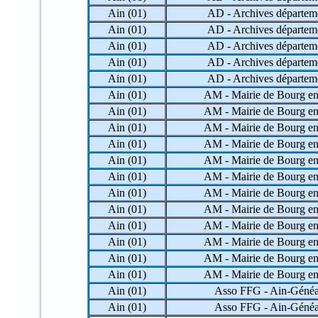
32 => Gers
Ain (01)
AD - Archives départem
33 => Gironde
Ain (01)
AD - Archives départem
34 => Hérault
35 => Ille-et-Vilaine
Ain (01)
AD - Archives départem
36 => Indre
Ain (01)
AD - Archives départem
37 => Indre-et-Loire
Ain (01)
AD - Archives départem
38 => Isère
39 => Jura
Ain (01)
AM - Mairie de Bourg en
40 => Landes
Ain (01)
AM - Mairie de Bourg en
41 => Loir-et-Cher
Ain (01)
AM - Mairie de Bourg en
42 => Loire
Ain (01)
AM - Mairie de Bourg en
43 => Haute-Loire
44 => Loire-Atlantique
Ain (01)
AM - Mairie de Bourg en
45 => Loiret
Ain (01)
AM - Mairie de Bourg en
46 => Lot
Ain (01)
AM - Mairie de Bourg en
47 => Lot-et-Garonne
48 => Lozère
Ain (01)
AM - Mairie de Bourg en
49 => Maine-et-Loire
Ain (01)
AM - Mairie de Bourg en
50 => Manche
Ain (01)
AM - Mairie de Bourg en
51 => Marne
Ain (01)
AM - Mairie de Bourg en
52 => Haute-Marne
53 => Mayenne
Ain (01)
AM - Mairie de Bourg en
54 => Meurthe-et-Moselle
Ain (01)
Asso FFG - Ain-Généa
55 => Meuse
Ain (01)
Asso FFG - Ain-Généa
56 => Morbihan