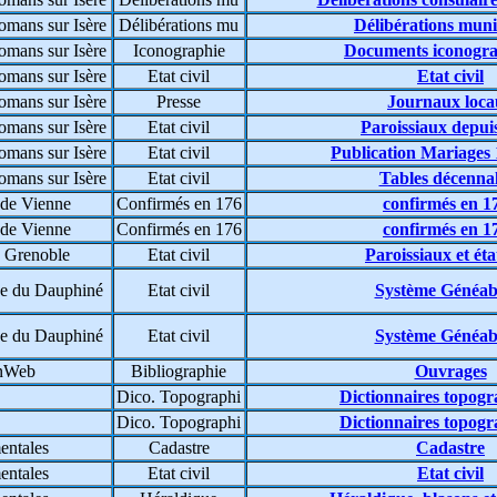
omans sur Isère
Délibérations mu
Délibérations muni
omans sur Isère
Iconographie
Documents iconogr
omans sur Isère
Etat civil
Etat civil
omans sur Isère
Presse
Journaux loca
omans sur Isère
Etat civil
Paroissiaux depui
omans sur Isère
Etat civil
Publication Mariages
omans sur Isère
Etat civil
Tables décennal
 de Vienne
Confirmés en 176
confirmés en 1
 de Vienne
Confirmés en 176
confirmés en 1
 Grenoble
Etat civil
Paroissiaux et état
e du Dauphiné
Etat civil
Système Généa
e du Dauphiné
Etat civil
Système Généa
enWeb
Bibliographie
Ouvrages
Dico. Topographi
Dictionnaires topog
Dico. Topographi
Dictionnaires topog
entales
Cadastre
Cadastre
entales
Etat civil
Etat civil