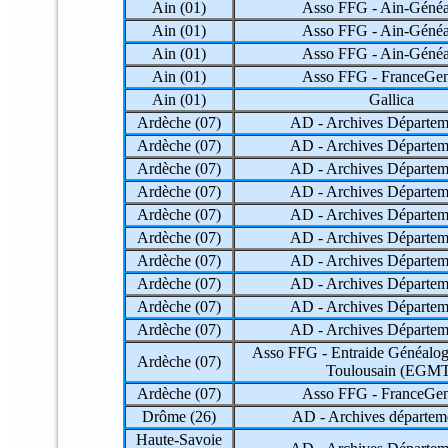
Ain (01)
Asso FFG - Ain-Généa
57 => Moselle
58 => Nièvre
Ain (01)
Asso FFG - Ain-Généa
59 => Nord
Ain (01)
Asso FFG - Ain-Généa
60 => Oise
Ain (01)
Asso FFG - FranceG
61 => Orne
62 => Pas-de-Calais
Ain (01)
Gallica
63 => Puy-de-Dôme
Ardèche (07)
AD - Archives Départem
64 => Pyrénées-Atlantiques
Ardèche (07)
AD - Archives Départem
65 => Hautes-Pyrénées
Ardèche (07)
AD - Archives Départem
66 => Pyrénées-Orientales
67 => Bas-Rhin
Ardèche (07)
AD - Archives Départem
68 => Haut-Rhin
Ardèche (07)
AD - Archives Départem
69 => Rhône
Ardèche (07)
AD - Archives Départem
70 => Haute-Saône
71 => Saône-et-Loire
Ardèche (07)
AD - Archives Départem
72 => Sarthe
Ardèche (07)
AD - Archives Départem
73 => Savoie
Ardèche (07)
AD - Archives Départem
74 => Haute-Savoie
Ardèche (07)
AD - Archives Départem
75 => Paris
76 => Seine-Maritime
Asso FFG - Entraide Généalog
Ardèche (07)
77 => Seine-et-Marne
Toulousain (EGM
78 => Yvelines
Ardèche (07)
Asso FFG - FranceG
79 => Deux-Sèvres
Drôme (26)
AD - Archives départem
80 => Somme
Haute-Savoie
81 => Tarn