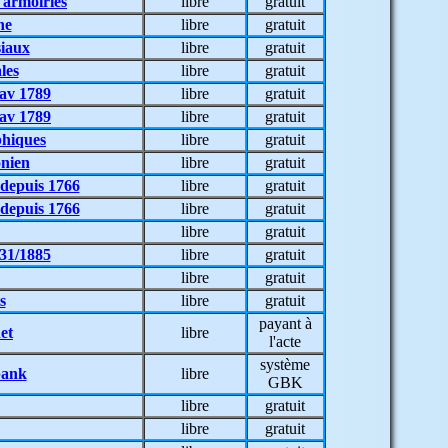
 armoiries
libre
gratuit
ne
libre
gratuit
siaux
libre
gratuit
les
libre
gratuit
 av 1789
libre
gratuit
 av 1789
libre
gratuit
phiques
libre
gratuit
onien
libre
gratuit
 depuis 1766
libre
gratuit
 depuis 1766
libre
gratuit
libre
gratuit
831/1885
libre
gratuit
libre
gratuit
s
libre
gratuit
payant à
et
libre
l'acte
système
bank
libre
GBK
libre
gratuit
libre
gratuit