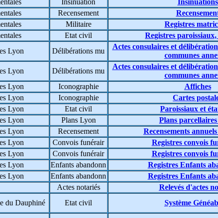
entales
Insinuation
Insinuations
entales
Recensement
Recensemen
entales
Militaire
Registres matric
entales
Etat civil
Registres paroissiaux,
Actes consulaires et délibératio
es Lyon
Délibérations mu
communes anne
Actes consulaires et délibératio
es Lyon
Délibérations mu
communes anne
es Lyon
Iconographie
Affiches
es Lyon
Iconographie
Cartes postal
es Lyon
Etat civil
Paroissiaux et état
es Lyon
Plans Lyon
Plans parcellaire
es Lyon
Recensement
Recensements annuels
es Lyon
Convois funérair
Registres convois fu
es Lyon
Convois funérair
Registres convois fu
es Lyon
Enfants abandonn
Registres Enfants a
es Lyon
Enfants abandonn
Registres Enfants a
Actes notariés
Relevés d'actes no
e du Dauphiné
Etat civil
Système Généa