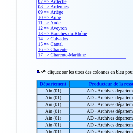
07 => Ardèche
08 => Ardennes
09 => Ariège
10 => Aube
11 => Aude
12 => Aveyron
13 => Bouches-du-Rhône
14 => Calvados
15 => Cantal
16 => Charente
17 => Charente-Maritime
18 => Cher
19 => Corrèze
20 => Corse
cliquez sur les titres des colonnes en bleu pour 
21 => Côte-d'Or
22 => Côtes-d'Armor
Département
Producteur de la ress
23 => Creuse
Ain (01)
AD - Archives départem
24 => Dordogne
25 => Doubs
Ain (01)
AD - Archives départem
26 => Drôme
Ain (01)
AD - Archives départem
27 => Eure
Ain (01)
AD - Archives départem
28 => Eure-et-Loir
Ain (01)
AD - Archives départem
29 => Finistère
30 => Gard
Ain (01)
AD - Archives départem
31 => Haute-Garonne
Ain (01)
AD - Archives départem