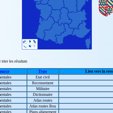
trier les résultats
source
Type
Lien vers la res
entales
Etat civil
entales
Recensement
entales
Militaire
entales
Dictionnaire
entales
Atlas routes
entales
Atlas routes Bou
entales
Plans alignement