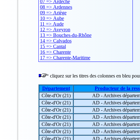
07 => Ardèche
08 => Ardennes
09 => Ariège
10 => Aube
11 => Aude
12 => Aveyron
13 => Bouches-du-Rhône
14 => Calvados
15 => Cantal
16 => Charente
17 => Charente-Maritime
18 => Cher
19 => Corrèze
20 => Corse
cliquez sur les titres des colonnes en bleu pour 
21 => Côte-d'Or
22 => Côtes-d'Armor
Département
Producteur de la res
23 => Creuse
Côte-d'Or (21)
AD - Archives départem
24 => Dordogne
25 => Doubs
Côte-d'Or (21)
AD - Archives départem
26 => Drôme
Côte-d'Or (21)
AD - Archives départem
27 => Eure
Côte-d'Or (21)
AD - Archives départem
28 => Eure-et-Loir
Côte-d'Or (21)
AD - Archives départem
29 => Finistère
30 => Gard
Côte-d'Or (21)
AD - Archives départem
31 => Haute-Garonne
Côte-d'Or (21)
AD - Archives départem