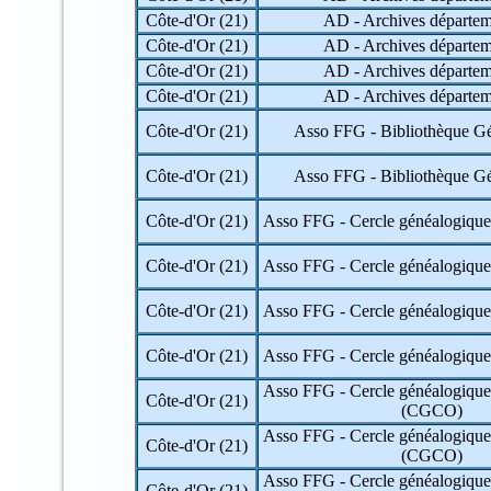
32 => Gers
Côte-d'Or (21)
AD - Archives départem
33 => Gironde
Côte-d'Or (21)
AD - Archives départem
34 => Hérault
35 => Ille-et-Vilaine
Côte-d'Or (21)
AD - Archives départem
36 => Indre
Côte-d'Or (21)
AD - Archives départem
37 => Indre-et-Loire
38 => Isère
Côte-d'Or (21)
Asso FFG - Bibliothèque G
39 => Jura
40 => Landes
Côte-d'Or (21)
Asso FFG - Bibliothèque G
41 => Loir-et-Cher
42 => Loire
Côte-d'Or (21)
Asso FFG - Cercle généalogique 
43 => Haute-Loire
44 => Loire-Atlantique
45 => Loiret
Côte-d'Or (21)
Asso FFG - Cercle généalogique 
46 => Lot
47 => Lot-et-Garonne
Côte-d'Or (21)
Asso FFG - Cercle généalogique 
48 => Lozère
49 => Maine-et-Loire
Côte-d'Or (21)
Asso FFG - Cercle généalogique 
50 => Manche
51 => Marne
Asso FFG - Cercle généalogique 
Côte-d'Or (21)
52 => Haute-Marne
(CGCO)
53 => Mayenne
Asso FFG - Cercle généalogique 
54 => Meurthe-et-Moselle
Côte-d'Or (21)
(CGCO)
55 => Meuse
56 => Morbihan
Asso FFG - Cercle généalogique 
Côte-d'Or (21)