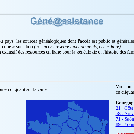
u pays, les sources généalogiques dont l'accès est public et général
 à une association
(ex : accès réservé aux adhérents, accès libre)
.
 exaustif des ressources en ligne pour la généalogie et l'histoire des fami
Vous pouv
n en cliquant sur la carte
en cliqua
Bourgog
21 - Côte
58 - Nièv
71 - Saôn
89 - Yon