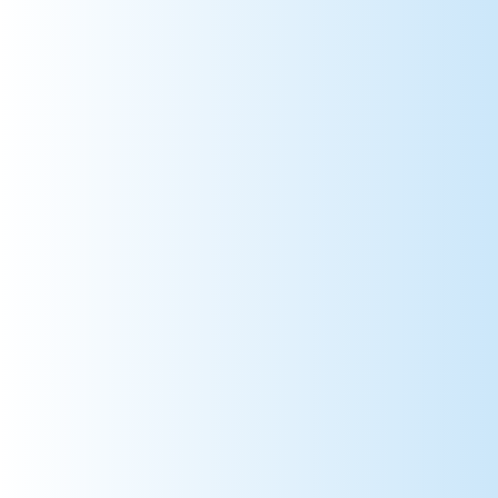
54 => Meurthe-et-Moselle
55 => Meuse
56 => Morbihan
57 => Moselle
58 => Nièvre
59 => Nord
60 => Oise
61 => Orne
62 => Pas-de-Calais
63 => Puy-de-Dôme
64 => Pyrénées-Atlantiques
65 => Hautes-Pyrénées
66 => Pyrénées-Orientales
67 => Bas-Rhin
68 => Haut-Rhin
69 => Rhône
70 => Haute-Saône
71 => Saône-et-Loire
72 => Sarthe
73 => Savoie
74 => Haute-Savoie
75 => Paris
76 => Seine-Maritime
77 => Seine-et-Marne
78 => Yvelines