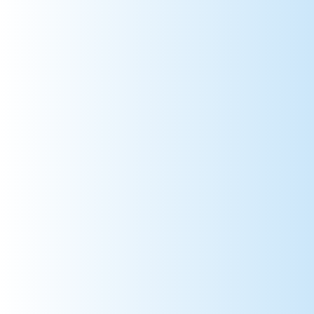
79 => Deux-Sèvres
80 => Somme
81 => Tarn
82 => Tarn-et-Garonne
83 => Var
84 => Vaucluse
85 => Vendée
86 => Vienne
87 => Haute-Vienne
88 => Vosges
89 => Yonne
90 => Territoire de Belfort
91 => Essonne
92 => Hauts-de-Seine
93 => Seine-Saint-Denis
94 => Val-de-Marne
95 => Val-d'Oise
971 => Guadeloupe
972 => Martinique
973 => Guyane
974 => La Réunion
975 => Saint-Pierre-et-Miquelon
976 => Mayotte
984 => Terres Australes et Antarctiques