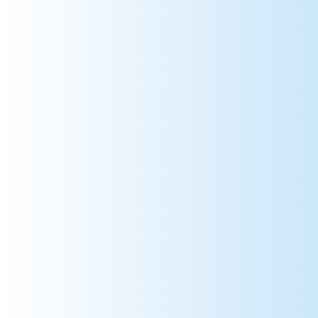
986 => Wallis et Futuna
987 => Polynésie Française
988 => Nouvelle-Calédonie