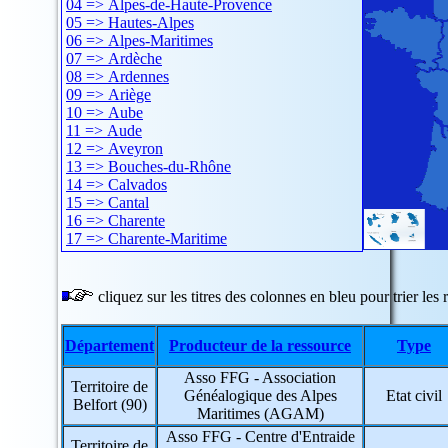
04 => Alpes-de-Haute-Provence
05 => Hautes-Alpes
06 => Alpes-Maritimes
07 => Ardèche
08 => Ardennes
09 => Ariège
10 => Aube
11 => Aude
12 => Aveyron
13 => Bouches-du-Rhône
14 => Calvados
15 => Cantal
16 => Charente
17 => Charente-Maritime
18 => Cher
19 => Corrèze
20 => Corse
cliquez sur les titres des colonnes en bleu pour trier les r
21 => Côte-d'Or
22 => Côtes-d'Armor
Département
Producteur de la ressource
Type
23 => Creuse
24 => Dordogne
Asso FFG - Association
25 => Doubs
Territoire de
Généalogique des Alpes
Etat civil
26 => Drôme
Belfort (90)
Maritimes (AGAM)
27 => Eure
28 => Eure-et-Loir
Asso FFG - Centre d'Entraide
Territoire de