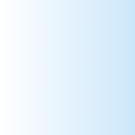
984 => Terres Australes et Antarctiques
986 => Wallis et Futuna
987 => Polynésie Française
988 => Nouvelle-Calédonie