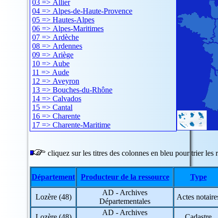
03 => Allier
04 => Alpes-de-Haute-Provence
05 => Hautes-Alpes
06 => Alpes-Maritimes
07 => Ardèche
08 => Ardennes
09 => Ariège
10 => Aube
11 => Aude
12 => Aveyron
13 => Bouches-du-Rhône
14 => Calvados
15 => Cantal
16 => Charente
17 => Charente-Maritime
18 => Cher
19 => Corrèze
20 => Corse
cliquez sur les titres des colonnes en bleu pour trier les r
21 => Côte-d'Or
22 => Côtes-d'Armor
Département
Producteur de la ressource
Type
23 => Creuse
24 => Dordogne
AD - Archives
25 => Doubs
Lozère (48)
Actes notaire
Départementales
26 => Drôme
27 => Eure
AD - Archives
Lozère (48)
Cadastre