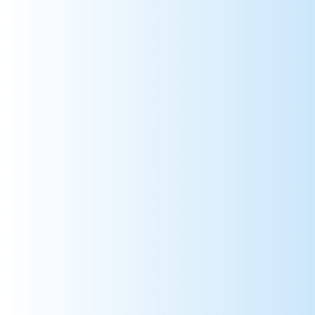
53 => Mayenne
54 => Meurthe-et-Moselle
55 => Meuse
56 => Morbihan
57 => Moselle
58 => Nièvre
59 => Nord
60 => Oise
61 => Orne
62 => Pas-de-Calais
63 => Puy-de-Dôme
64 => Pyrénées-Atlantiques
65 => Hautes-Pyrénées
66 => Pyrénées-Orientales
67 => Bas-Rhin
68 => Haut-Rhin
69 => Rhône
70 => Haute-Saône
71 => Saône-et-Loire
72 => Sarthe
73 => Savoie
74 => Haute-Savoie
75 => Paris
76 => Seine-Maritime
77 => Seine-et-Marne