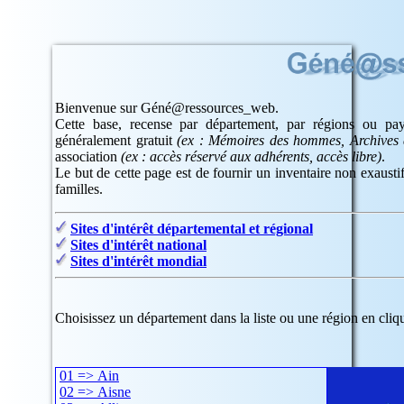
Bienvenue sur Géné@ressources_web.
Cette base, recense par département, par régions ou pays
généralement gratuit
(ex : Mémoires des hommes, Archives d
association
(ex : accès réservé aux adhérents, accès libre)
.
Le but de cette page est de fournir un inventaire non exaustif
familles.
Sites d'intérêt départemental et régional
Sites d'intérêt national
Sites d'intérêt mondial
Choisissez un département dans la liste ou une région en cliqu
01 => Ain
02 => Aisne