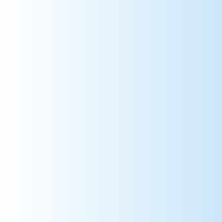
78 => Yvelines
79 => Deux-Sèvres
80 => Somme
81 => Tarn
82 => Tarn-et-Garonne
83 => Var
84 => Vaucluse
85 => Vendée
86 => Vienne
87 => Haute-Vienne
88 => Vosges
89 => Yonne
90 => Territoire de Belfort
91 => Essonne
92 => Hauts-de-Seine
93 => Seine-Saint-Denis
94 => Val-de-Marne
95 => Val-d'Oise
971 => Guadeloupe
972 => Martinique
973 => Guyane
974 => La Réunion
975 => Saint-Pierre-et-Miquelon
976 => Mayotte