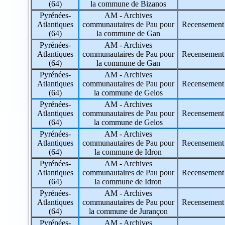
(64)
la commune de Bizanos
53 => Mayenne
54 => Meurthe-et-Moselle
Pyrénées-
AM - Archives
55 => Meuse
Atlantiques
communautaires de Pau pour
Recensement
56 => Morbihan
(64)
la commune de Gan
57 => Moselle
Pyrénées-
AM - Archives
58 => Nièvre
Atlantiques
communautaires de Pau pour
Recensement
59 => Nord
(64)
la commune de Gan
60 => Oise
Pyrénées-
AM - Archives
61 => Orne
Atlantiques
communautaires de Pau pour
Recensement
62 => Pas-de-Calais
(64)
la commune de Gelos
63 => Puy-de-Dôme
64 => Pyrénées-Atlantiques
Pyrénées-
AM - Archives
65 => Hautes-Pyrénées
Atlantiques
communautaires de Pau pour
Recensement
66 => Pyrénées-Orientales
(64)
la commune de Gelos
67 => Bas-Rhin
Pyrénées-
AM - Archives
68 => Haut-Rhin
Atlantiques
communautaires de Pau pour
Recensement
69 => Rhône
(64)
la commune de Idron
70 => Haute-Saône
Pyrénées-
AM - Archives
71 => Saône-et-Loire
Atlantiques
communautaires de Pau pour
Recensement
72 => Sarthe
(64)
la commune de Idron
73 => Savoie
Pyrénées-
AM - Archives
74 => Haute-Savoie
Atlantiques
communautaires de Pau pour
Recensement
75 => Paris
(64)
la commune de Jurançon
76 => Seine-Maritime
77 => Seine-et-Marne
Pyrénées-
AM - Archives