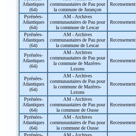
78 => Yvelines
Atlantiques
communautaires de Pau pour
Recensement
79 => Deux-Sèvres
(64)
la commune de Jurançon
80 => Somme
Pyrénées-
AM - Archives
81 => Tarn
Atlantiques
communautaires de Pau pour
Recensement
82 => Tarn-et-Garonne
(64)
la commune de Lescar
83 => Var
Pyrénées-
AM - Archives
84 => Vaucluse
Atlantiques
communautaires de Pau pour
Recensement
85 => Vendée
(64)
la commune de Lescar
86 => Vienne
87 => Haute-Vienne
AM - Archives
Pyrénées-
88 => Vosges
communautaires de Pau pour
Atlantiques
Recensement
89 => Yonne
la commune de Mazères-
(64)
90 => Territoire de Belfort
Lezons
91 => Essonne
AM - Archives
Pyrénées-
92 => Hauts-de-Seine
communautaires de Pau pour
Atlantiques
Recensement
93 => Seine-Saint-Denis
la commune de Mazères-
(64)
94 => Val-de-Marne
Lezons
95 => Val-d'Oise
Pyrénées-
AM - Archives
Atlantiques
communautaires de Pau pour
Recensement
971 => Guadeloupe
(64)
la commune de Ousse
972 => Martinique
Pyrénées-
AM - Archives
973 => Guyane
Atlantiques
communautaires de Pau pour
Recensement
974 => La Réunion
(64)
la commune de Ousse
975 => Saint-Pierre-et-Miquelon
976 => Mayotte
Pyrénées-
AM - Archives