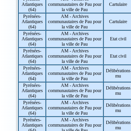
984 => Terres Australes et Antarctiques
Atlantiques
communautaires de Pau pour
Cartulaire
986 => Wallis et Futuna
(64)
la ville de Pau
987 => Polynésie Française
Pyrénées-
AM - Archives
988 => Nouvelle-Calédonie
Atlantiques
communautaires de Pau pour
Cartulaire
(64)
la ville de Pau
Pyrénées-
AM - Archives
Atlantiques
communautaires de Pau pour
Etat civil
(64)
la ville de Pau
Pyrénées-
AM - Archives
Atlantiques
communautaires de Pau pour
Etat civil
(64)
la ville de Pau
Pyrénées-
AM - Archives
Délibérations
Atlantiques
communautaires de Pau pour
mu
(64)
la ville de Pau
Pyrénées-
AM - Archives
Délibérations
Atlantiques
communautaires de Pau pour
mu
(64)
la ville de Pau
Pyrénées-
AM - Archives
Délibérations
Atlantiques
communautaires de Pau pour
mu
(64)
la ville de Pau
Pyrénées-
AM - Archives
Délibérations
Atlantiques
communautaires de Pau pour
mu
(64)
la ville de Pau