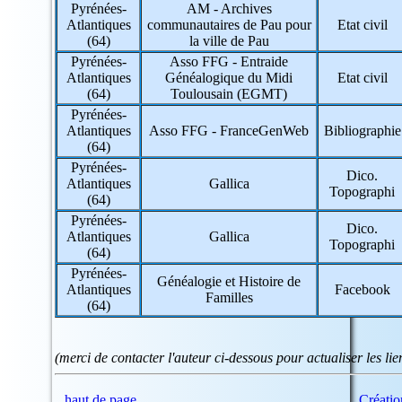
Pyrénées-
AM - Archives
Atlantiques
communautaires de Pau pour
Etat civil
(64)
la ville de Pau
Pyrénées-
Asso FFG - Entraide
Atlantiques
Généalogique du Midi
Etat civil
(64)
Toulousain (EGMT)
Pyrénées-
Atlantiques
Asso FFG - FranceGenWeb
Bibliographie
(64)
Pyrénées-
Dico.
Atlantiques
Gallica
Topographi
(64)
Pyrénées-
Dico.
Atlantiques
Gallica
Topographi
(64)
Pyrénées-
Généalogie et Histoire de
Atlantiques
Facebook
Familles
(64)
(merci de contacter l'auteur ci-dessous pour actualiser les l
haut de page
Créati