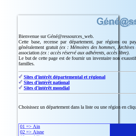
Bienvenue sur Géné@ressources_web.
Cette base, recense par département, par régions ou pays
généralement gratuit
(ex : Mémoires des hommes, Archives d
association
(ex : accès réservé aux adhérents, accès libre)
.
Le but de cette page est de fournir un inventaire non exaustif
familles.
Sites d'intérêt départemental et régional
Sites d'intérêt national
Sites d'intérêt mondial
Choisissez un département dans la liste ou une région en cliqu
01 => Ain
02 => Aisne