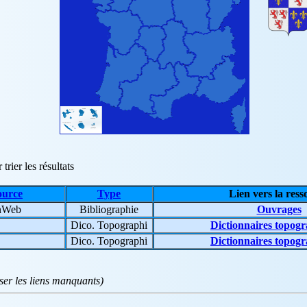
trier les résultats
ource
Type
Lien vers la ress
enWeb
Bibliographie
Ouvrages
Dico. Topographi
Dictionnaires topog
Dico. Topographi
Dictionnaires topog
iser les liens manquants)