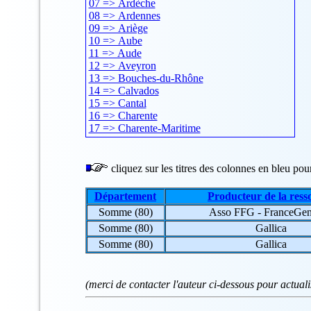
07 => Ardèche
08 => Ardennes
09 => Ariège
10 => Aube
11 => Aude
12 => Aveyron
13 => Bouches-du-Rhône
14 => Calvados
15 => Cantal
16 => Charente
17 => Charente-Maritime
18 => Cher
19 => Corrèze
20 => Corse
cliquez sur les titres des colonnes en bleu pour 
21 => Côte-d'Or
22 => Côtes-d'Armor
Département
Producteur de la ress
23 => Creuse
Somme (80)
Asso FFG - FranceG
24 => Dordogne
25 => Doubs
Somme (80)
Gallica
26 => Drôme
Somme (80)
Gallica
27 => Eure
28 => Eure-et-Loir
29 => Finistère
(merci de contacter l'auteur ci-dessous pour actual
30 => Gard
31 => Haute-Garonne