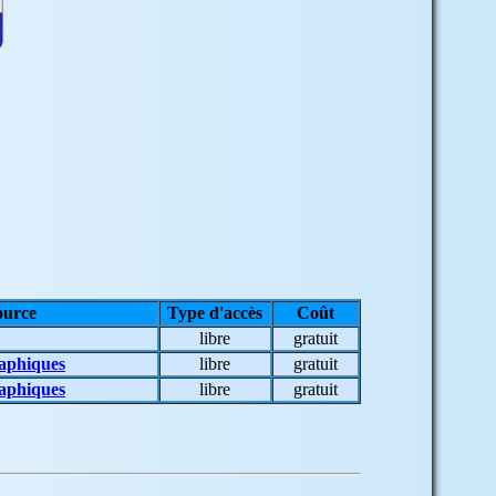
ource
Type d'accès
Coût
libre
gratuit
raphiques
libre
gratuit
raphiques
libre
gratuit