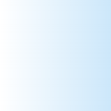
55 => Meuse
56 => Morbihan
57 => Moselle
58 => Nièvre
59 => Nord
60 => Oise
61 => Orne
62 => Pas-de-Calais
63 => Puy-de-Dôme
64 => Pyrénées-Atlantiques
65 => Hautes-Pyrénées
66 => Pyrénées-Orientales
67 => Bas-Rhin
68 => Haut-Rhin
69 => Rhône
70 => Haute-Saône
71 => Saône-et-Loire
72 => Sarthe
73 => Savoie
74 => Haute-Savoie
75 => Paris
76 => Seine-Maritime
77 => Seine-et-Marne
78 => Yvelines
79 => Deux-Sèvres