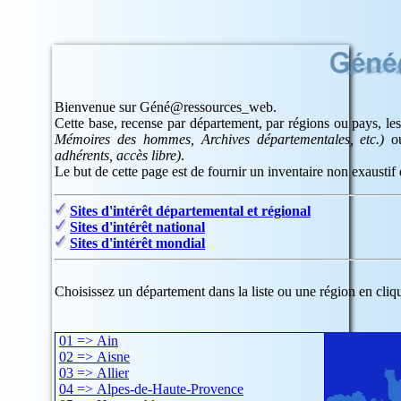
Bienvenue sur Géné@ressources_web.
Cette base, recense par département, par régions ou pays, les
Mémoires des hommes, Archives départementales, etc.)
ou
adhérents, accès libre)
.
Le but de cette page est de fournir un inventaire non exaustif d
Sites d'intérêt départemental et régional
Sites d'intérêt national
Sites d'intérêt mondial
Choisissez un département dans la liste ou une région en cliqu
01 => Ain
02 => Aisne
03 => Allier
04 => Alpes-de-Haute-Provence