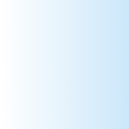
80 => Somme
81 => Tarn
82 => Tarn-et-Garonne
83 => Var
84 => Vaucluse
85 => Vendée
86 => Vienne
87 => Haute-Vienne
88 => Vosges
89 => Yonne
90 => Territoire de Belfort
91 => Essonne
92 => Hauts-de-Seine
93 => Seine-Saint-Denis
94 => Val-de-Marne
95 => Val-d'Oise
971 => Guadeloupe
972 => Martinique
973 => Guyane
974 => La Réunion
975 => Saint-Pierre-et-Miquelon
976 => Mayotte
984 => Terres Australes et Antarctiques
986 => Wallis et Futuna