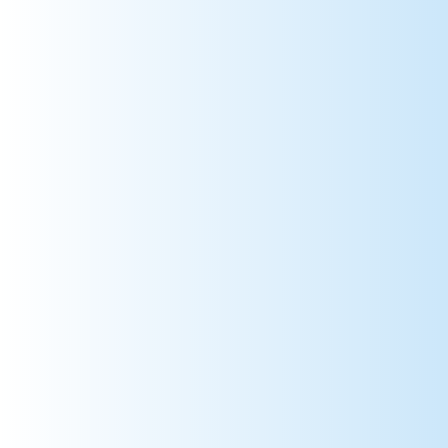
987 => Polynésie Française
988 => Nouvelle-Calédonie