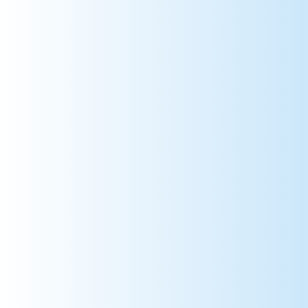
55 => Meuse
56 => Morbihan
57 => Moselle
58 => Nièvre
59 => Nord
60 => Oise
61 => Orne
62 => Pas-de-Calais
63 => Puy-de-Dôme
64 => Pyrénées-Atlantiques
65 => Hautes-Pyrénées
66 => Pyrénées-Orientales
67 => Bas-Rhin
68 => Haut-Rhin
69 => Rhône
70 => Haute-Saône
71 => Saône-et-Loire
72 => Sarthe
73 => Savoie
74 => Haute-Savoie
75 => Paris
76 => Seine-Maritime
77 => Seine-et-Marne
78 => Yvelines
79 => Deux-Sèvres