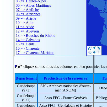
05 => Hautes-Alpes
06 => Alpes-Maritimes
07 => Ardèche
08 => Ardennes
09 => Ariège
10 => Aube
11 => Aude
12 => Aveyron
13 => Bouches-du-Rhône
14 => Calvados
15 => Cantal
16 => Charente
17 => Charente-Maritime
18 => Cher
19 => Corrèze
20 => Corse
cliquez sur les titres des colonnes en bleu pour trier les r
21 => Côte-d'Or
22 => Côtes-d'Armor
Département
Producteur de la ressource
Ty
23 => Creuse
24 => Dordogne
Guadeloupe
AN - Archives nationales d'outre-
25 => Doubs
Etat-
(971)
mer (ANOM)
26 => Drôme
27 => Eure
Guadeloupe
Asso FFG - FranceGenWeb
Bibliog
28 => Eure-et-Loir
(971)
29 => Finistère
Guadeloupe
Asso FFG - Généalogie et Histoire