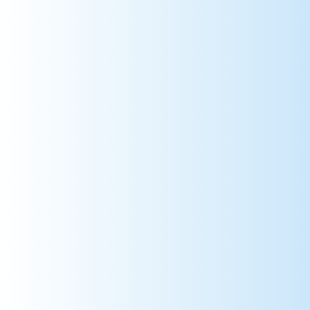
987 => Polynésie Française
988 => Nouvelle-Calédonie