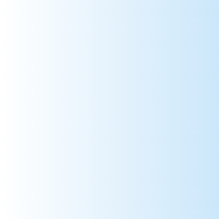
80 => Somme
81 => Tarn
82 => Tarn-et-Garonne
83 => Var
84 => Vaucluse
85 => Vendée
86 => Vienne
87 => Haute-Vienne
88 => Vosges
89 => Yonne
90 => Territoire de Belfort
91 => Essonne
92 => Hauts-de-Seine
93 => Seine-Saint-Denis
94 => Val-de-Marne
95 => Val-d'Oise
971 => Guadeloupe
972 => Martinique
973 => Guyane
974 => La Réunion
975 => Saint-Pierre-et-Miquelon
976 => Mayotte
984 => Terres Australes et Antarctiques
986 => Wallis et Futuna