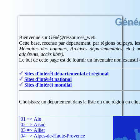
Bienvenue sur Géné@ressources_web.
Cette base, recense par département, par régions ou pays, les
Mémoires des hommes, Archives départementales, etc.)
ou
adhérents, accès libre)
.
Le but de cette page est de fournir un inventaire non exaustif d
Sites d'intérêt départemental et régional
Sites d'intérêt national
Sites d'intérêt mondial
Choisissez un département dans la liste ou une région en cliqu
01 => Ain
02 => Aisne
03 => Allier
04 => Alpes-de-Haute-Provence