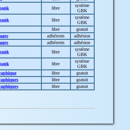
système
bank
libre
GBK
système
bank
libre
GBK
libre
gratuit
iages
adhérents
adhésion
iages
adhérents
adhésion
système
bank
libre
GBK
système
bank
libre
GBK
raphique
libre
gratuit
raphiques
libre
gratuit
raphiques
libre
gratuit