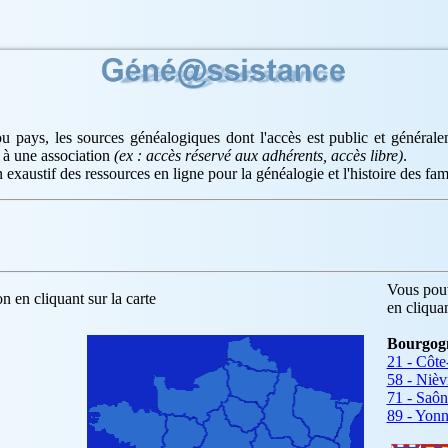
u pays, les sources généalogiques dont l'accès est public et général
 à une association
(ex : accès réservé aux adhérents, accès libre)
.
 exaustif des ressources en ligne pour la généalogie et l'histoire des fami
Vous pouv
n en cliquant sur la carte
en cliqua
Bourgog
21 - Côte
58 - Nièv
71 - Saôn
89 - Yon