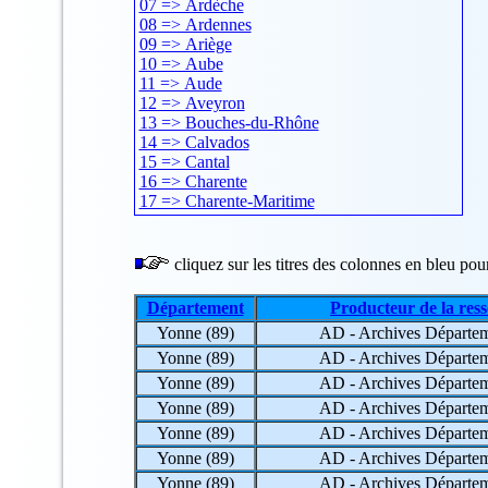
07 => Ardèche
08 => Ardennes
09 => Ariège
10 => Aube
11 => Aude
12 => Aveyron
13 => Bouches-du-Rhône
14 => Calvados
15 => Cantal
16 => Charente
17 => Charente-Maritime
18 => Cher
19 => Corrèze
20 => Corse
cliquez sur les titres des colonnes en bleu pour 
21 => Côte-d'Or
22 => Côtes-d'Armor
Département
Producteur de la res
23 => Creuse
Yonne (89)
AD - Archives Départem
24 => Dordogne
25 => Doubs
Yonne (89)
AD - Archives Départem
26 => Drôme
Yonne (89)
AD - Archives Départem
27 => Eure
Yonne (89)
AD - Archives Départem
28 => Eure-et-Loir
Yonne (89)
AD - Archives Départem
29 => Finistère
30 => Gard
Yonne (89)
AD - Archives Départem
31 => Haute-Garonne
Yonne (89)
AD - Archives Départem