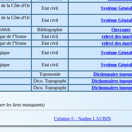
de la Côte-d'Or
Etat civil
Système Généa
de la Côte-d'Or
Etat civil
Système Généa
enWeb
Bibliographie
Ouvrages
que de l'Yonne
Etat civil
relevé des mar
que de l'Yonne
Etat civil
relevé des mar
gique
Etat civil
Système Généa
gique
Etat civil
Système Généa
Toponomie
Dictionnaire topog
Dico. Topographi
Dictionnaires topog
Dico. Topographi
Dictionnaires topog
iser les liens manquants)
Création © : Nadine LAUBIN