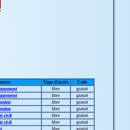
source
Type d'accès
Coût
lignement
libre
gratuit
lignement
libre
gratuit
onien
libre
gratuit
onien
libre
gratuit
t civil
libre
gratuit
t civil
libre
gratuit
t
libre
gratuit