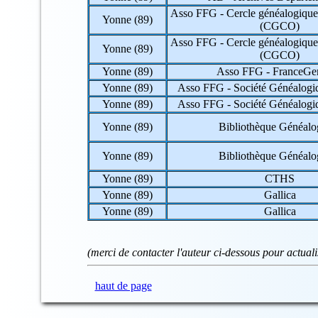
32 => Gers
Asso FFG - Cercle généalogique 
33 => Gironde
Yonne (89)
(CGCO)
34 => Hérault
Asso FFG - Cercle généalogique 
35 => Ille-et-Vilaine
Yonne (89)
(CGCO)
36 => Indre
37 => Indre-et-Loire
Yonne (89)
Asso FFG - FranceG
38 => Isère
Yonne (89)
Asso FFG - Société Généalogi
39 => Jura
Yonne (89)
Asso FFG - Société Généalogi
40 => Landes
41 => Loir-et-Cher
Yonne (89)
Bibliothèque Généalo
42 => Loire
43 => Haute-Loire
Yonne (89)
Bibliothèque Généalo
44 => Loire-Atlantique
45 => Loiret
Yonne (89)
CTHS
46 => Lot
Yonne (89)
Gallica
47 => Lot-et-Garonne
48 => Lozère
Yonne (89)
Gallica
49 => Maine-et-Loire
50 => Manche
51 => Marne
(merci de contacter l'auteur ci-dessous pour actual
52 => Haute-Marne
53 => Mayenne
54 => Meurthe-et-Moselle
haut de page
55 => Meuse
56 => Morbihan