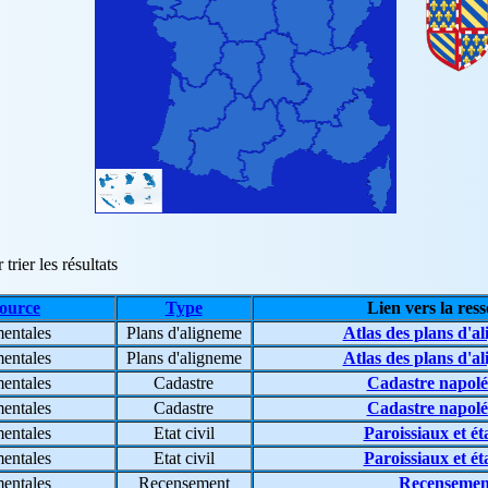
trier les résultats
source
Type
Lien vers la res
entales
Plans d'aligneme
Atlas des plans d'a
entales
Plans d'aligneme
Atlas des plans d'a
entales
Cadastre
Cadastre napolé
entales
Cadastre
Cadastre napolé
entales
Etat civil
Paroissiaux et éta
entales
Etat civil
Paroissiaux et éta
entales
Recensement
Recensemen