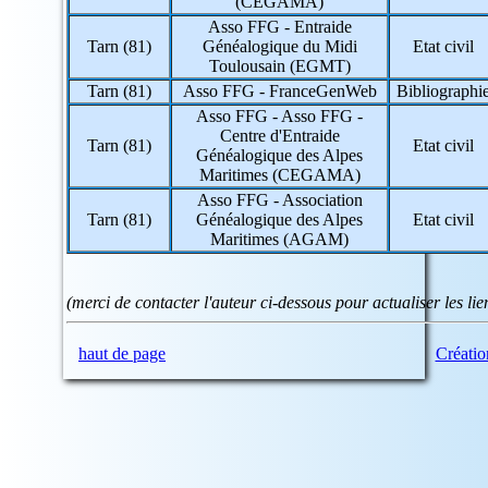
(CEGAMA)
28 => Eure-et-Loir
29 => Finistère
Asso FFG - Entraide
30 => Gard
Tarn (81)
Généalogique du Midi
Etat civil
31 => Haute-Garonne
Toulousain (EGMT)
32 => Gers
Tarn (81)
Asso FFG - FranceGenWeb
Bibliographi
33 => Gironde
Asso FFG - Asso FFG -
34 => Hérault
Centre d'Entraide
35 => Ille-et-Vilaine
Tarn (81)
Etat civil
Généalogique des Alpes
36 => Indre
Maritimes (CEGAMA)
37 => Indre-et-Loire
Asso FFG - Association
38 => Isère
Tarn (81)
Généalogique des Alpes
Etat civil
39 => Jura
Maritimes (AGAM)
40 => Landes
41 => Loir-et-Cher
42 => Loire
43 => Haute-Loire
(merci de contacter l'auteur ci-dessous pour actualiser les l
44 => Loire-Atlantique
45 => Loiret
haut de page
Créati
46 => Lot
47 => Lot-et-Garonne
48 => Lozère
49 => Maine-et-Loire
50 => Manche
51 => Marne
52 => Haute-Marne