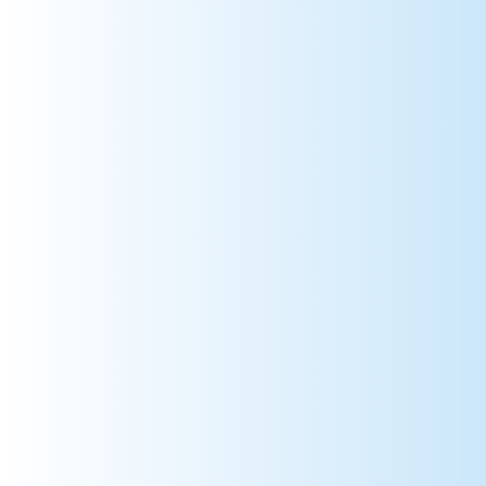
53 => Mayenne
54 => Meurthe-et-Moselle
55 => Meuse
56 => Morbihan
57 => Moselle
58 => Nièvre
59 => Nord
60 => Oise
61 => Orne
62 => Pas-de-Calais
63 => Puy-de-Dôme
64 => Pyrénées-Atlantiques
65 => Hautes-Pyrénées
66 => Pyrénées-Orientales
67 => Bas-Rhin
68 => Haut-Rhin
69 => Rhône
70 => Haute-Saône
71 => Saône-et-Loire
72 => Sarthe
73 => Savoie
74 => Haute-Savoie
75 => Paris
76 => Seine-Maritime
77 => Seine-et-Marne