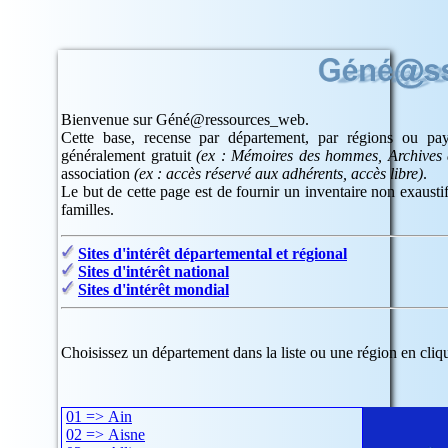
Bienvenue sur Géné@ressources_web.
Cette base, recense par département, par régions ou pays
généralement gratuit
(ex : Mémoires des hommes, Archives d
association
(ex : accès réservé aux adhérents, accès libre)
.
Le but de cette page est de fournir un inventaire non exaustif
familles.
Sites d'intérêt départemental et régional
Sites d'intérêt national
Sites d'intérêt mondial
Choisissez un département dans la liste ou une région en cliqu
01 => Ain
02 => Aisne