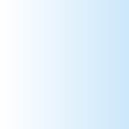
78 => Yvelines
79 => Deux-Sèvres
80 => Somme
81 => Tarn
82 => Tarn-et-Garonne
83 => Var
84 => Vaucluse
85 => Vendée
86 => Vienne
87 => Haute-Vienne
88 => Vosges
89 => Yonne
90 => Territoire de Belfort
91 => Essonne
92 => Hauts-de-Seine
93 => Seine-Saint-Denis
94 => Val-de-Marne
95 => Val-d'Oise
971 => Guadeloupe
972 => Martinique
973 => Guyane
974 => La Réunion
975 => Saint-Pierre-et-Miquelon
976 => Mayotte