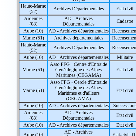
79 => Deux-Sèvres
Haute-Marne
80 => Somme
Archives Départementales
Etat civil
(52)
81 => Tarn
Ardennes
AD - Archives
82 => Tarn-et-Garonne
Cadastre
(08)
Départementales
83 => Var
84 => Vaucluse
Aube (10)
AD - Archives départementales
Recensemen
85 => Vendée
Marne (51)
Archives départementales
Recensemen
86 => Vienne
Haute-Marne
87 => Haute-Vienne
Archives Départementales
Recensemen
(52)
88 => Vosges
Aube (10)
AD - Archives départementales
Militaire
89 => Yonne
90 => Territoire de Belfort
Asso FFG - Centre d'Entraide
91 => Essonne
Marne (51)
Généalogique des Alpes
Etat civil
92 => Hauts-de-Seine
Maritimes (CEGAMA)
93 => Seine-Saint-Denis
Asso FFG - Cercle d'Entraide
94 => Val-de-Marne
Généalogique des Alpes
Marne (51)
Etat civil
95 => Val-d'Oise
Maritimes et d'ailleurs
(CEGAMA)
971 => Guadeloupe
Aube (10)
AD - Archives départementales
Succession
972 => Martinique
973 => Guyane
Ardennes
AD - Archives
Etat civil
974 => La Réunion
(08)
Départementales
975 => Saint-Pierre-et-Miquelon
Aube (10)
AD - Archives départementales
Etat civil
976 => Mayotte
AD - Archives
984 => Terres Australes et Antarctiques
Aube (10)
Etat-civil T