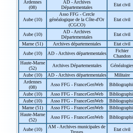
Ardennes
AD - Archives
54 => Meurthe-et-Moselle
Etat civil
(08)
Départementales
55 => Meuse
56 => Morbihan
Asso FFG - Cercle
57 => Moselle
Aube (10)
généalogique de la Côte-d'Or
Etat civil
58 => Nièvre
(CGCO)
59 => Nord
AD - Archives
Aube (10)
Etat civil
60 => Oise
Départementales
61 => Orne
Marne (51)
Archives départementales
Etat civil
62 => Pas-de-Calais
63 => Puy-de-Dôme
Fichier
Aube (10)
AD - Archives départementales
64 => Pyrénées-Atlantiques
Chandon
65 => Hautes-Pyrénées
Haute-Marne
Archives Départementales
Généalogie
66 => Pyrénées-Orientales
(52)
67 => Bas-Rhin
Aube (10)
AD - Archives départementales
Militaire
68 => Haut-Rhin
Ardennes
69 => Rhône
Asso FFG - FranceGenWeb
Bibliographi
(08)
70 => Haute-Saône
71 => Saône-et-Loire
Aube (10)
Asso FFG - FranceGenWeb
Bibliographi
72 => Sarthe
Aube (10)
Asso FFG - FranceGenWeb
Bibliographi
73 => Savoie
Marne (51)
Asso FFG - FranceGenWeb
Bibliographi
74 => Haute-Savoie
Haute-Marne
75 => Paris
Asso FFG - FranceGenWeb
Bibliographi
(52)
76 => Seine-Maritime
77 => Seine-et-Marne
AM - Archives municipales de
Aube (10)
Etat civil
78 => Yvelines
Troyes