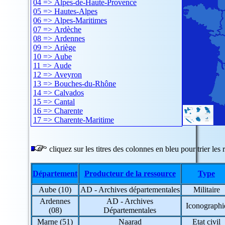
04 => Alpes-de-Haute-Provence
05 => Hautes-Alpes
06 => Alpes-Maritimes
07 => Ardèche
08 => Ardennes
09 => Ariège
10 => Aube
11 => Aude
12 => Aveyron
13 => Bouches-du-Rhône
14 => Calvados
15 => Cantal
16 => Charente
17 => Charente-Maritime
18 => Cher
19 => Corrèze
20 => Corse
cliquez sur les titres des colonnes en bleu pour trier les r
21 => Côte-d'Or
22 => Côtes-d'Armor
Département
Producteur de la ressource
Type
23 => Creuse
24 => Dordogne
Aube (10)
AD - Archives départementales
Militaire
25 => Doubs
26 => Drôme
Ardennes
AD - Archives
Iconographi
27 => Eure
(08)
Départementales
28 => Eure-et-Loir
Marne (51)
Naarad
Etat civil