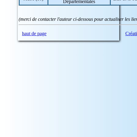
Départementales
986 => Wallis et Futuna
987 => Polynésie Française
988 => Nouvelle-Calédonie
(merci de contacter l'auteur ci-dessous pour actualiser les l
haut de page
Créat