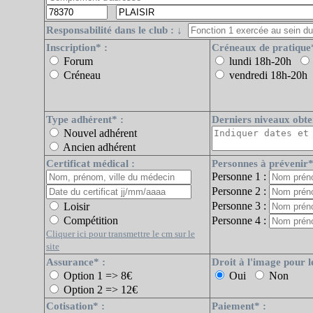
Responsabilité dans le club : ↓
Inscription* :
Créneaux de pratique
Forum
lundi 18h-20h
Créneau
vendredi 18h-20h
Type adhérent* :
Derniers niveaux obte
Nouvel adhérent
Ancien adhérent
Certificat médical :
Personnes à prévenir*
Personne 1 :
Personne 2 :
Personne 3 :
Loisir
Compétition
Personne 4 :
Cliquer ici pour transmettre le cm sur le
site
Assurance* :
Droit à l'image pour l
Option 1 => 8€
Oui
Non
Option 2 => 12€
Cotisation* :
Paiement* :