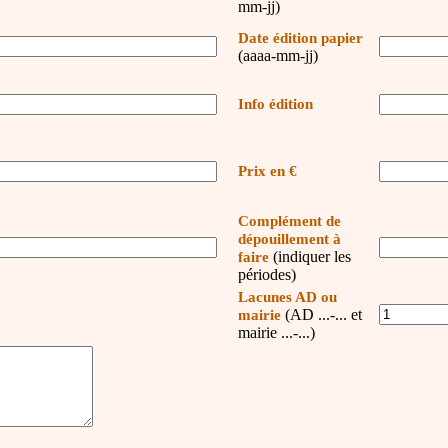
mm-jj)
Date édition papier
(aaaa-mm-jj)
Info édition
Prix en €
Complément de
dépouillement à
(indiquer les
faire
périodes)
Lacunes AD ou
(AD ...-... et
mairie
mairie ...-...)