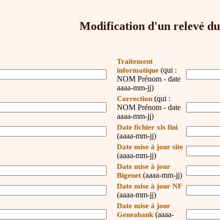
Modification d'un relevé du 
Traitement
(qui :
informatique
NOM Prénom - date
aaaa-mm-jj)
(qui :
Correction
NOM Prénom - date
aaaa-mm-jj)
Date fichier xls fini
(aaaa-mm-jj)
Date mise à jour site
(aaaa-mm-jj)
Date mise à jour
(aaaa-mm-jj)
Bigenet
Date mise à jour NF
(aaaa-mm-jj)
Date mise à jour
(aaaa-
Geneabank