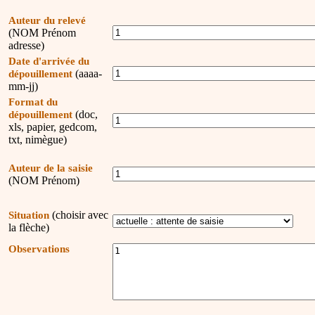
Auteur du relevé
(NOM Prénom
adresse)
Date d'arrivée du
(aaaa-
dépouillement
mm-jj)
Format du
(doc,
dépouillement
xls, papier, gedcom,
txt, nimègue)
Auteur de la saisie
(NOM Prénom)
(choisir avec
Situation
la flèche)
Observations