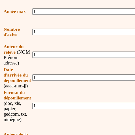
Année max
Nombre
d'actes
Auteur du
(NOM
relevé
Prénom
adresse)
Date
d'arrivée du
dépouillement
(aaaa-mm-jj)
Format du
dépouillement
(doc, xls,
papier,
gedcom, txt,
nimègue)
Auteur de la