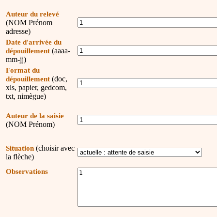
Auteur du relevé
(NOM Prénom
adresse)
Date d'arrivée du
(aaaa-
dépouillement
mm-jj)
Format du
(doc,
dépouillement
xls, papier, gedcom,
txt, nimègue)
Auteur de la saisie
(NOM Prénom)
(choisir avec
Situation
la flèche)
Observations