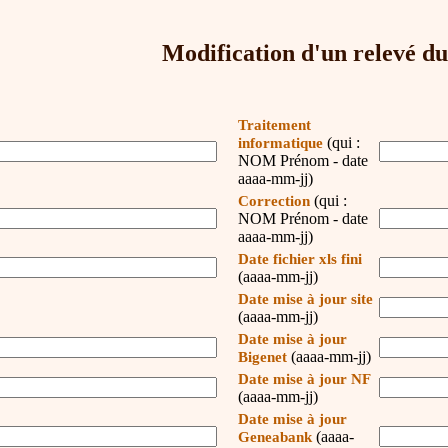
Modification d'un relevé du 
Traitement
(qui :
informatique
NOM Prénom - date
aaaa-mm-jj)
(qui :
Correction
NOM Prénom - date
aaaa-mm-jj)
Date fichier xls fini
(aaaa-mm-jj)
Date mise à jour site
(aaaa-mm-jj)
Date mise à jour
(aaaa-mm-jj)
Bigenet
Date mise à jour NF
(aaaa-mm-jj)
Date mise à jour
(aaaa-
Geneabank