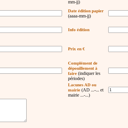
mm-jj)
Date édition papier
(aaaa-mm-jj)
Info édition
Prix en €
Complément de
dépouillement à
(indiquer les
faire
périodes)
Lacunes AD ou
(AD ...-... et
mairie
mairie ...-...)