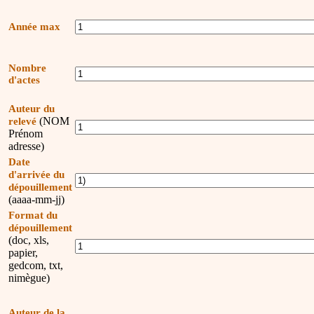
Année max
Nombre
d'actes
Auteur du
(NOM
relevé
Prénom
adresse)
Date
d'arrivée du
dépouillement
(aaaa-mm-jj)
Format du
dépouillement
(doc, xls,
papier,
gedcom, txt,
nimègue)
Auteur de la