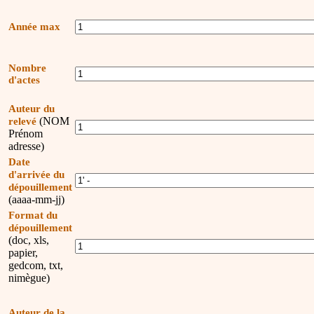
Année max
Nombre
d'actes
Auteur du
(NOM
relevé
Prénom
adresse)
Date
d'arrivée du
dépouillement
(aaaa-mm-jj)
Format du
dépouillement
(doc, xls,
papier,
gedcom, txt,
nimègue)
Auteur de la