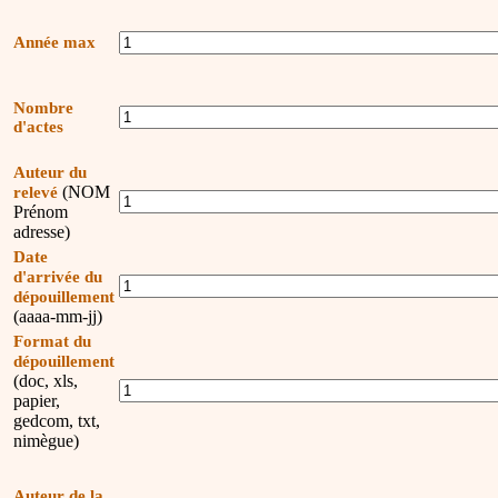
Année max
Nombre
d'actes
Auteur du
(NOM
relevé
Prénom
adresse)
Date
d'arrivée du
dépouillement
(aaaa-mm-jj)
Format du
dépouillement
(doc, xls,
papier,
gedcom, txt,
nimègue)
Auteur de la