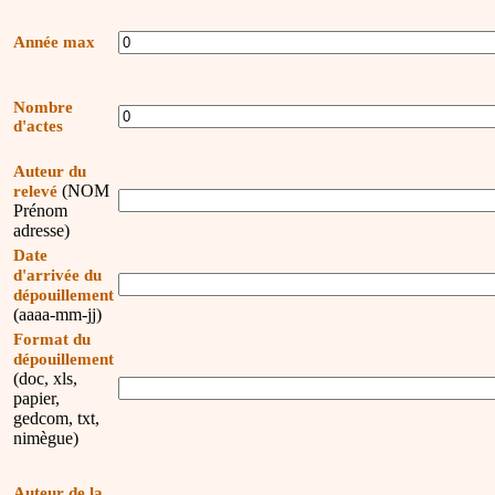
Année max
Nombre
d'actes
Auteur du
(NOM
relevé
Prénom
adresse)
Date
d'arrivée du
dépouillement
(aaaa-mm-jj)
Format du
dépouillement
(doc, xls,
papier,
gedcom, txt,
nimègue)
Auteur de la