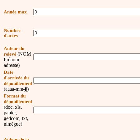
Année max
Nombre
d'actes
Auteur du
(NOM
relevé
Prénom
adresse)
Date
d'arrivée du
dépouillement
(aaaa-mm-jj)
Format du
dépouillement
(doc, xls,
papier,
gedcom, txt,
nimègue)
Auteur de la